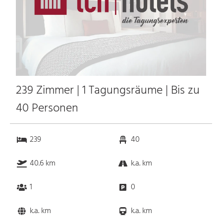
239 Zimmer | 1 Tagungsräume | Bis zu
40 Personen
239
40
40.6 km
k.a. km
1
0
k.a. km
k.a. km