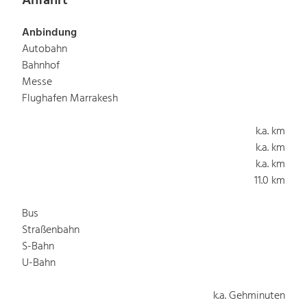
Anfahrt
Anbindung
Autobahn
Bahnhof
Messe
Flughafen Marrakesh
k.a. km
k.a. km
k.a. km
11.0 km
Bus
Straßenbahn
S-Bahn
U-Bahn
k.a. Gehminuten