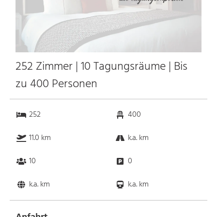
252 Zimmer | 10 Tagungsräume | Bis
zu 400 Personen
252
400
11.0 km
k.a. km
10
0
k.a. km
k.a. km