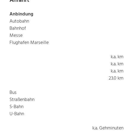
Anfahrt
Anbindung
Autobahn
Bahnhof
Messe
Flughafen Marseille
k.a. km
k.a. km
k.a. km
23.0 km
Bus
Straßenbahn
S-Bahn
U-Bahn
k.a. Gehminuten