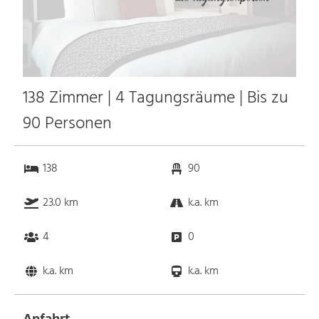
138 Zimmer | 4 Tagungsräume | Bis zu
90 Personen
138
90
23.0 km
k.a. km
4
0
k.a. km
k.a. km