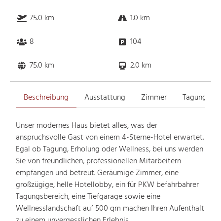
75.0 km
1.0 km
8
104
75.0 km
2.0 km
Beschreibung
Ausstattung
Zimmer
Tagungsrä
Unser modernes Haus bietet alles, was der
anspruchsvolle Gast von einem 4-Sterne-Hotel erwartet.
Egal ob Tagung, Erholung oder Wellness, bei uns werden
Sie von freundlichen, professionellen Mitarbeitern
empfangen und betreut. Geräumige Zimmer, eine
großzügige, helle Hotellobby, ein für PKW befahrbahrer
Tagungsbereich, eine Tiefgarage sowie eine
Wellnesslandschaft auf 500 qm machen Ihren Aufenthalt
zu einem unvergesslichen Erlebnis.