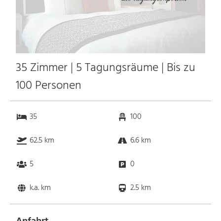
35 Zimmer | 5 Tagungsräume | Bis zu
100 Personen
35
100
62.5 km
6.6 km
5
0
k.a. km
2.5 km