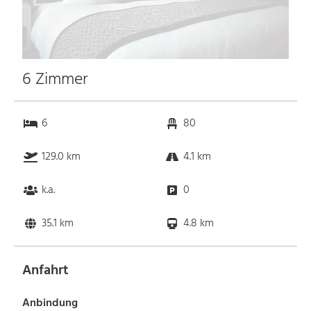
6 Zimmer
6
80
129.0 km
4.1 km
k.a.
0
35.1 km
4.8 km
Anfahrt
Anbindung