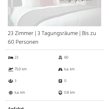
23 Zimmer | 3 Tagungsräume | Bis zu
60 Personen
23
60
75.0 km
k.a. km
3
0
k.a. km
0.8 km