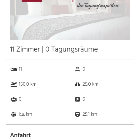
11 Zimmer | 0 Tagungsräume
11
0
150.0 km
25.0 km
0
0
k.a. km
29.1 km
Anfahrt