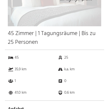
45 Zimmer | 1 Tagungsräume | Bis zu
25 Personen
45
25
35.9 km
k.a. km
1
0
41.0 km
0.6 km