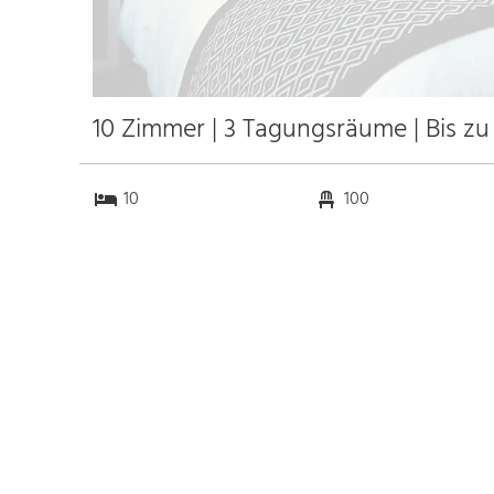
10 Zimmer | 3 Tagungsräume | Bis zu
10
100
3
40
Anfahrt
Anbindung
Autobahn
20.0 km
Bahnhof Bhf.
8.0 km
Messe Nürnberg
45.0 km
Flughafen Nürnberg
36.0 km