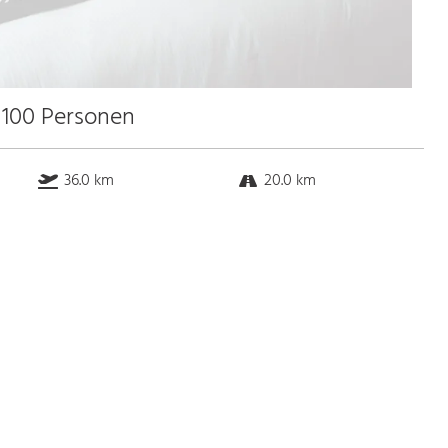
 100 Personen
36.0 km
20.0 km
45.0 km
8.0 km
Bus
k.a. Gehminuten
Straßenbahn
k.a. Gehminuten
S-Bahn
k.a. Gehminuten
U-Bahn
k.a. Gehminuten