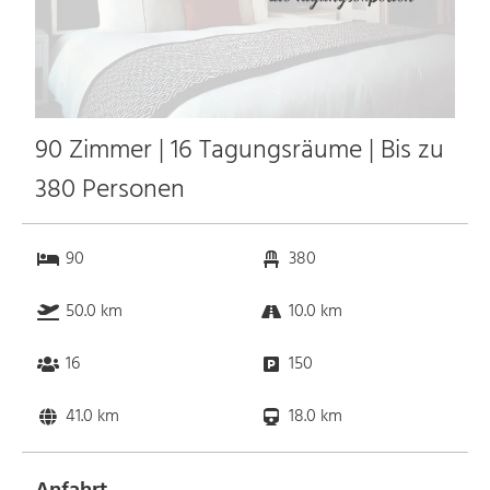
90 Zimmer | 16 Tagungsräume | Bis zu
380 Personen
90
380
50.0 km
10.0 km
16
150
41.0 km
18.0 km