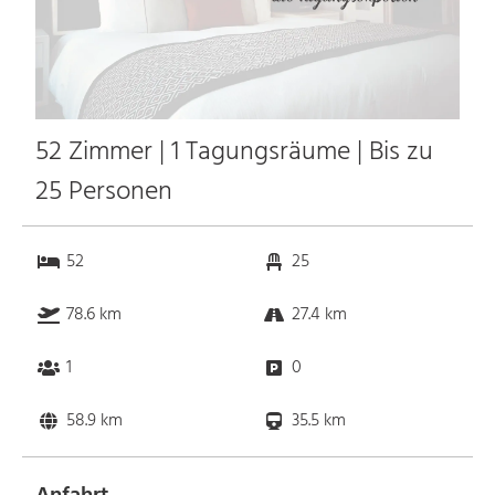
52 Zimmer | 1 Tagungsräume | Bis zu
25 Personen
52
25
78.6 km
27.4 km
1
0
58.9 km
35.5 km