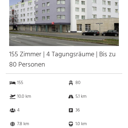
155 Zimmer | 4 Tagungsräume | Bis zu
80 Personen
155
80
10.0 km
5.1 km
4
36
7.8 km
1.0 km