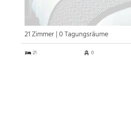
21 Zimmer | 0 Tagungsräume
21
0
0
0
Anfahrt
Anbindung
Autobahn A 3
2.3 km
Bahnhof Nürnberg Hbf.
7.1 km
Messe Nürnberg
10.0 km
Flughafen Nürnberg
13.8 km