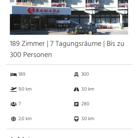
189 Zimmer | 7 Tagungsräume | Bis zu
300 Personen
189
300
9.0 km
3.0 km
7
280
2.0 km
3.0 km