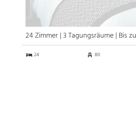
24 Zimmer | 3 Tagungsräume | Bis z
24
80
3
0
Anfahrt
Anbindung
Autobahn
k.a. km
Bahnhof Kirchheim
4.0 km
Messe
k.a. km
Flughafen Stuttgart
60.0 km