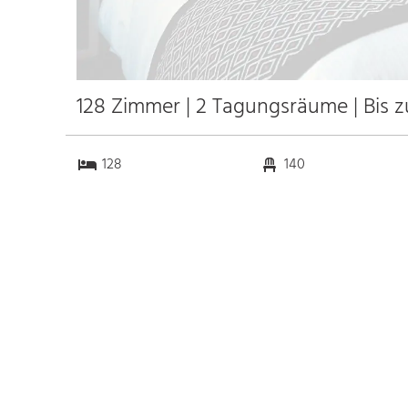
128 Zimmer | 2 Tagungsräume | Bis 
128
140
2
0
Anfahrt
Anbindung
Autobahn
k.a. km
Bahnhof
k.a. km
Messe
k.a. km
Flughafen Burgas
20.0 km