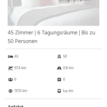
45 Zimmer | 6 Tagungsräume | Bis zu
50 Personen
45
50
97.4 km
0.8 km
6
0
137.0 km
k.a. km