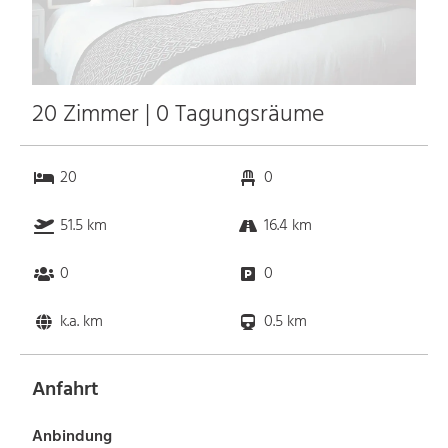
20 Zimmer | 0 Tagungsräume
20
0
51.5 km
16.4 km
0
0
k.a. km
0.5 km
Anfahrt
Anbindung