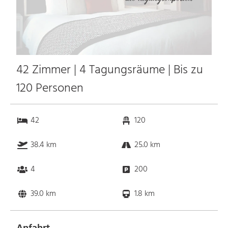
42 Zimmer | 4 Tagungsräume | Bis zu
120 Personen
42
120
38.4 km
25.0 km
4
200
39.0 km
1.8 km