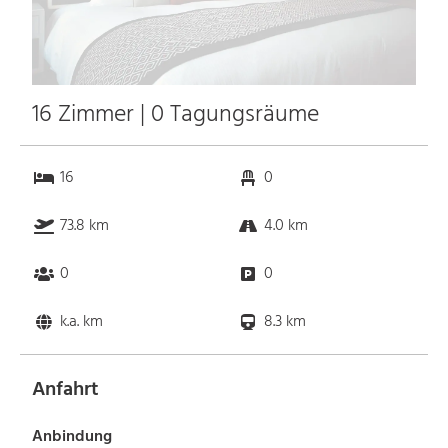
16 Zimmer | 0 Tagungsräume
16
0
73.8 km
4.0 km
0
0
k.a. km
8.3 km
Anfahrt
Anbindung