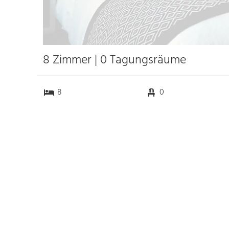
8 Zimmer | 0 Tagungsräume
8
0
0
12
Anfahrt
Anbindung
Autobahn A 7
5.8 km
Bahnhof Neumünster Hbf.
1.4 km
Messe Neumünster
3.6 km
Flughafen Hamburg
56.7 km