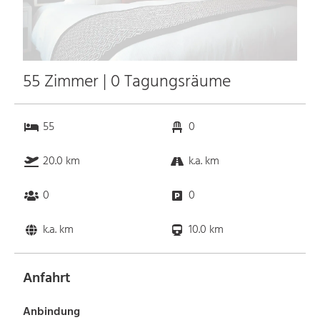
55 Zimmer | 0 Tagungsräume
55
0
20.0 km
k.a. km
0
0
k.a. km
10.0 km
Anfahrt
Anbindung