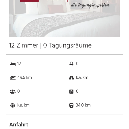
12 Zimmer | 0 Tagungsräume
12
0
49.6 km
k.a. km
0
0
k.a. km
34.0 km
Anfahrt