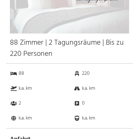
88 Zimmer | 2 Tagungsräume | Bis zu
220 Personen
88
220
k.a. km
k.a. km
2
0
k.a. km
k.a. km