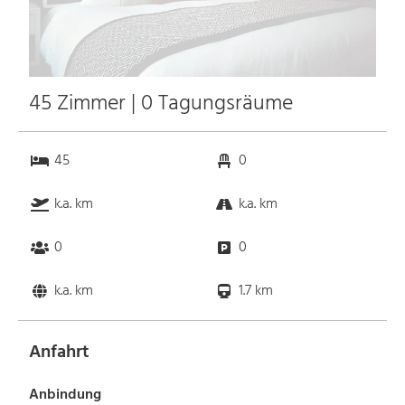
45 Zimmer | 0 Tagungsräume
45
0
k.a. km
k.a. km
0
0
k.a. km
1.7 km
Anfahrt
Anbindung