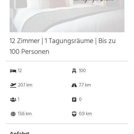
12 Zimmer | 1 Tagungsräume | Bis zu
100 Personen
12
100
20.1 km
7.7 km
1
0
13.6 km
0.9 km