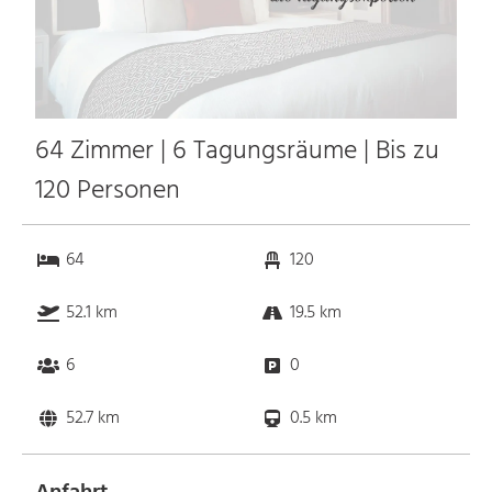
64 Zimmer | 6 Tagungsräume | Bis zu
120 Personen
64
120
52.1 km
19.5 km
6
0
52.7 km
0.5 km