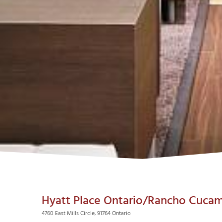
Hyatt Place Ontario/Rancho Cuc
4760 East Mills Circle, 91764 Ontario