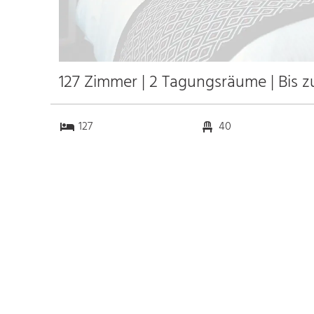
127 Zimmer | 2 Tagungsräume | Bis 
127
40
2
0
Anfahrt
Anbindung
Autobahn
k.a. km
Bahnhof
k.a. km
Messe
k.a. km
Flughafen
k.a. km