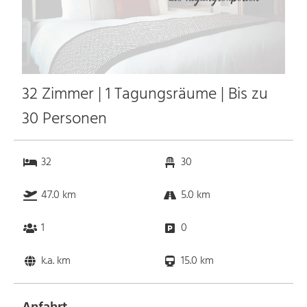
32 Zimmer | 1 Tagungsräume | Bis zu
30 Personen
32
30
47.0 km
5.0 km
1
0
k.a. km
15.0 km