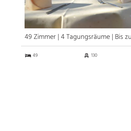
49 Zimmer | 4 Tagungsräume | Bis z
49
130
4
50
Anfahrt
Anbindung
Autobahn A9
6.0 km
Bahnhof Bhf. Lutherstadt
20.0 km
Wittenberg
50.0 km