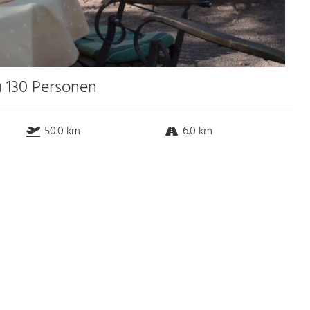
u 130 Personen
50.0 km
6.0 km
50.0 km
20.0 km
Bus
2.0 Gehminuten
Straßenbahn
k.a. Gehminuten
S-Bahn
k.a. Gehminuten