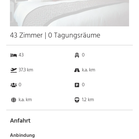
43 Zimmer | 0 Tagungsräume
43
0
37.3 km
k.a. km
0
0
k.a. km
1.2 km
Anfahrt
Anbindung