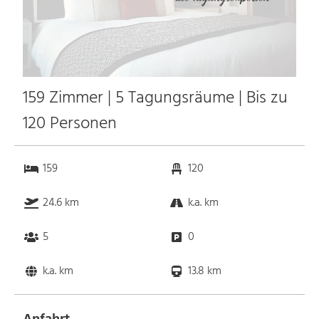
159 Zimmer | 5 Tagungsräume | Bis zu
120 Personen
159
120
24.6 km
k.a. km
5
0
k.a. km
13.8 km