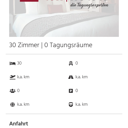
30 Zimmer | 0 Tagungsräume
30
0
k.a. km
k.a. km
0
0
k.a. km
k.a. km
Anfahrt