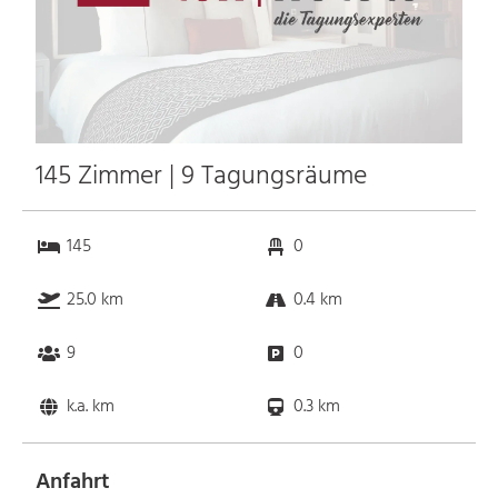
145 Zimmer | 9 Tagungsräume
145
0
25.0 km
0.4 km
9
0
k.a. km
0.3 km
Anfahrt