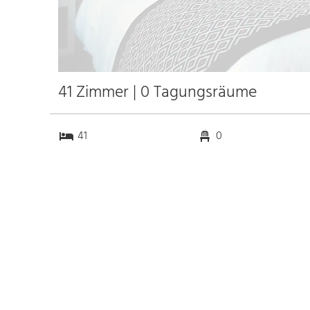
41 Zimmer | 0 Tagungsräume
41
0
0
0
Anfahrt
Anbindung
Autobahn
k.a. km
Bahnhof Paris Gare de
6.4 km
Lyon
k.a. km