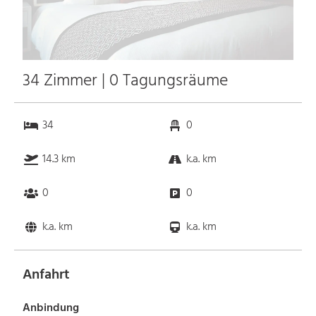
34 Zimmer | 0 Tagungsräume
34
0
14.3 km
k.a. km
0
0
k.a. km
k.a. km
Anfahrt
Anbindung