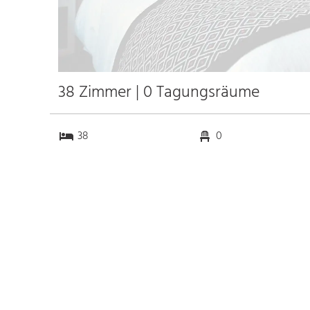
38 Zimmer | 0 Tagungsräume
38
0
0
0
Anfahrt
Anbindung
Autobahn
k.a. km
Bahnhof Bhf. Paris Gare
7.0 km
de Lyon
k.a. km