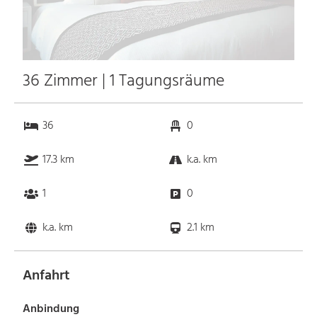
36 Zimmer | 1 Tagungsräume
36
0
17.3 km
k.a. km
1
0
k.a. km
2.1 km
Anfahrt
Anbindung