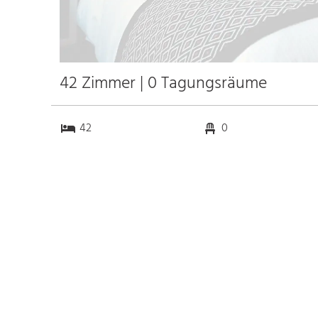
42 Zimmer | 0 Tagungsräume
42
0
0
0
Anfahrt
Anbindung
Autobahn
6.2 km
Bahnhof Hbf. Schmiden
17.8 km
Messe Stuttgart
21.7 km
Flughafen Stuttgart
14.3 km