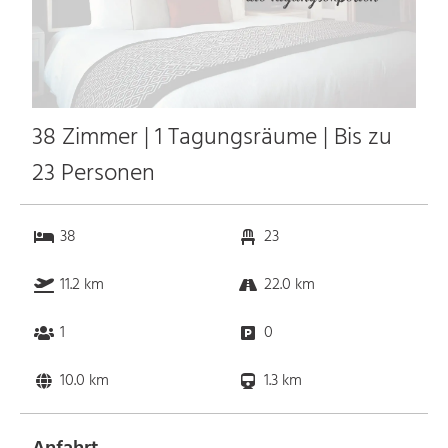
38 Zimmer | 1 Tagungsräume | Bis zu
23 Personen
38
23
11.2 km
22.0 km
1
0
10.0 km
1.3 km