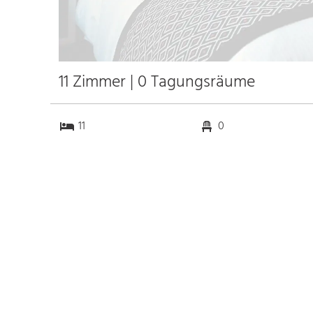
11 Zimmer | 0 Tagungsräume
11
0
0
0
Anfahrt
Anbindung
Autobahn
8.7 km
Bahnhof Bhf. Bayreuth
23.4 km
Messe Nürnberg
76.7 km
Flughafen Nürnberg
68.0 km