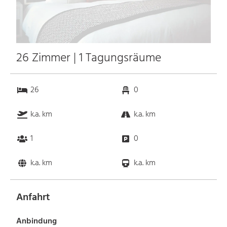
26 Zimmer | 1 Tagungsräume
26
0
k.a. km
k.a. km
1
0
k.a. km
k.a. km
Anfahrt
Anbindung