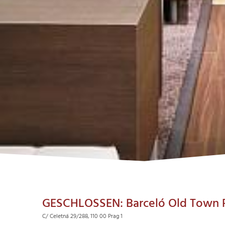
GESCHLOSSEN: Barceló Old Town 
C/ Celetná 29/288, 110 00 Prag 1