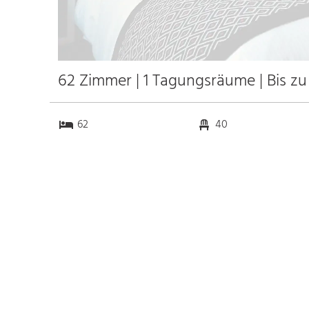
62 Zimmer | 1 Tagungsräume | Bis z
62
40
1
0
Anfahrt
Anbindung
Autobahn
k.a. km
Bahnhof Bhf. Prag
0.9 km
Messe
k.a. km
Flughafen Ruzyne Airport
15.0 km