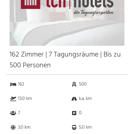
162 Zimmer | 7 Tagungsräume | Bis zu
500 Personen
162
500
13.0 km
k.a. km
7
0
3.0 km
5.0 km