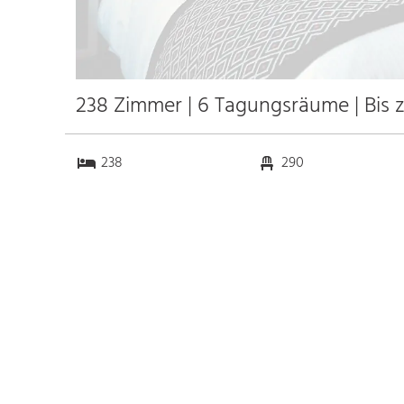
238 Zimmer | 6 Tagungsräume | Bis 
238
290
6
0
Anfahrt
Anbindung
Autobahn
k.a. km
Bahnhof Bhf. Prag
1.0 km
Messe
k.a. km
Flughafen Prag
12.0 km