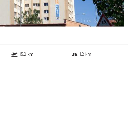
15.2 km
1.2 km
k.a. km
3.4 km
Bus
k.a. Gehminuten
Straßenbahn
k.a. Gehminuten
S-Bahn
k.a. Gehminuten
U-Bahn
k.a. Gehminuten