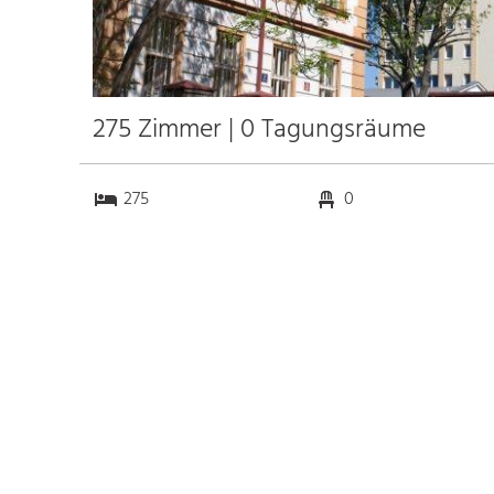
275 Zimmer | 0 Tagungsräume
275
0
0
0
Anfahrt
Anbindung
Autobahn E55
1.2 km
Bahnhof Prag
3.4 km
Messe
k.a. km
Flughafen Prag
15.2 km