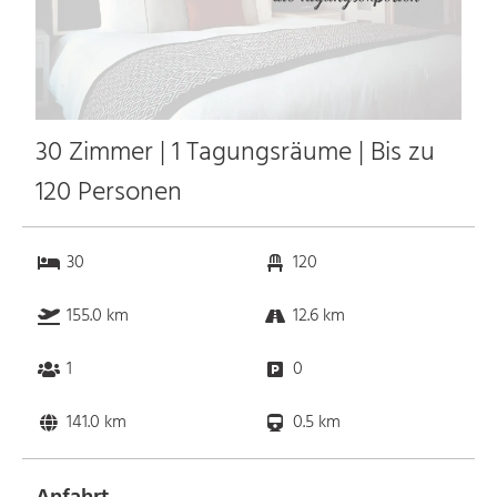
30 Zimmer | 1 Tagungsräume | Bis zu
120 Personen
30
120
155.0 km
12.6 km
1
0
141.0 km
0.5 km