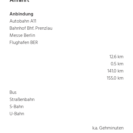
Anfahrt
Anbindung
Autobahn A11
Bahnhof Bhf. Prenzlau
Messe Berlin
Flughafen BER
12.6 km
0.5 km
141.0 km
155.0 km
Bus
Straßenbahn
S-Bahn
U-Bahn
k.a. Gehminuten