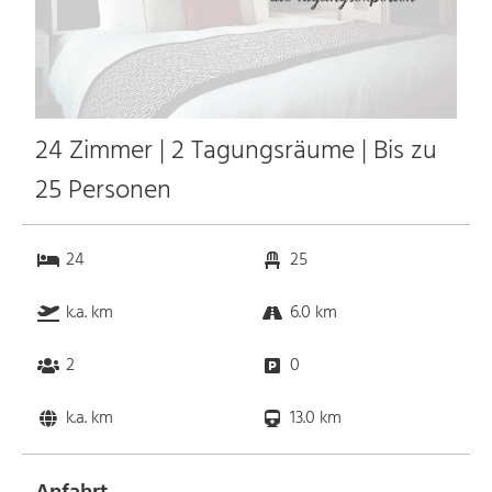
24 Zimmer | 2 Tagungsräume | Bis zu
25 Personen
24
25
k.a. km
6.0 km
2
0
k.a. km
13.0 km