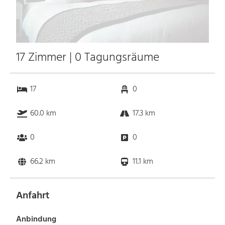
17 Zimmer | 0 Tagungsräume
17
0
60.0 km
17.3 km
0
0
66.2 km
11.1 km
Anfahrt
Anbindung